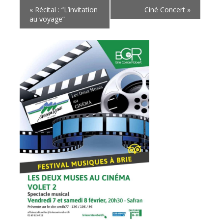
«
Récital : “L’invitation
Ciné Concert
»
au voyage”