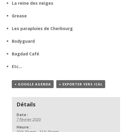
La reine des neiges
Grease
Les parapluies de Cherbourg
Bodyguard
Bagdad Café
Etc…
+ GOOGLE AGENDA
+ EXPORTER VERS ICAL
Détails
Date :
7 février 2020
Heure :
20 h 30 min - 22 h 30 min