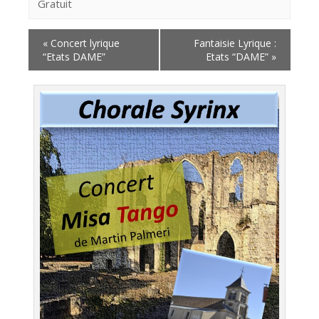
Gratuit
«
Concert lyrique
Fantaisie Lyrique :
“Etats DAME”
Etats “DAME”
»