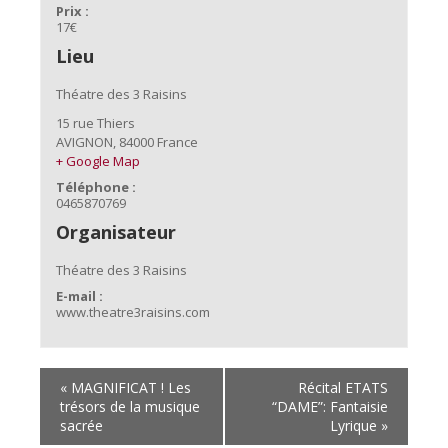
Prix :
17€
Lieu
Théatre des 3 Raisins
15 rue Thiers
AVIGNON
,
84000
France
+ Google Map
Téléphone :
0465870769
Organisateur
Théatre des 3 Raisins
E-mail :
www.theatre3raisins.com
«
MAGNIFICAT ! Les
Récital ETATS
trésors de la musique
“DAME”: Fantaisie
sacrée
Lyrique
»