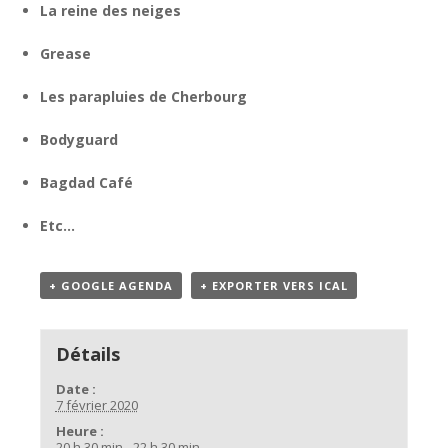
La reine des neiges
Grease
Les parapluies de Cherbourg
Bodyguard
Bagdad Café
Etc…
+ GOOGLE AGENDA
+ EXPORTER VERS ICAL
Détails
Date :
7 février 2020
Heure :
20 h 30 min - 22 h 30 min