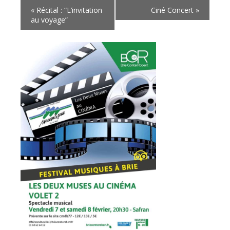
«
Récital : “L’invitation
Ciné Concert
»
au voyage”